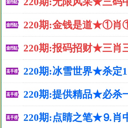
220期:无限风采★三
220期:金钱是道★①
220期:报码招财★三
220期:冰雪世界★杀定1
220期:提供精品★必杀一
220期:点睛之笔★⒐肖中