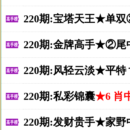
220期:宝塔天王★单双③
220期:金牌高手★②尾中
220期:风轻云淡★平特⒈
220期:私彩锦囊
★6 肖
220期:发财贵手★家野中