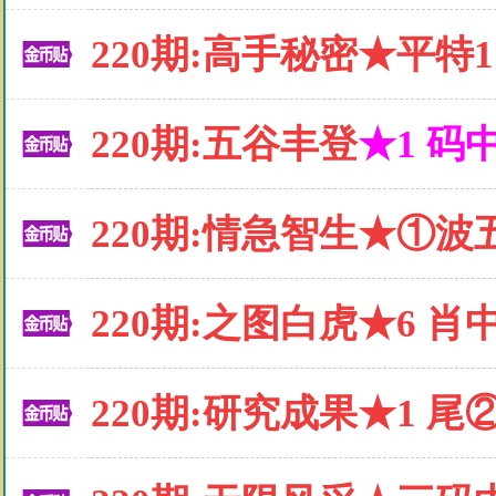
220期:高手秘密★平特
220期:五谷丰登
★1 码
220期:情急智生★①
220期:之图白虎★6 
220期:研究成果★1 