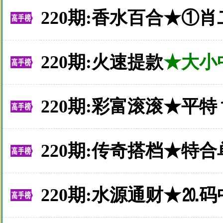
220期:香水百合★①肖二
220期:火速提款
★大小
220期:彩富滚滚★平特⒈
220期:传奇搭档★特合单
220期:水源通财★⒛码中