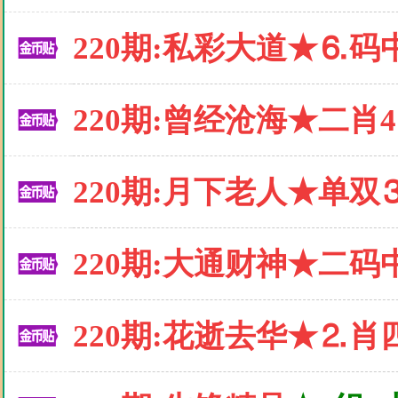
220期:私彩大道★⒍
220期:曾经沧海★二肖
220期:月下老人★单
220期:大通财神★二
220期:花逝去华★⒉