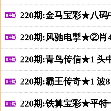
220期:金马宝彩★八码中
220期:风驰电掣★②肖4
220期:青鸟传信★1 头
220期:霸王传奇★1 波8
220期:铁算宝彩★平特一