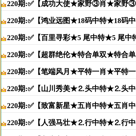
220期:✅【成功大使★家野③肖★家野
220期:✅【鸿业远图★18码中特★18
220期:✅【百里寻彩★5 尾中特★5 尾
220期:✅【超群绝伦★特合单双★特合
220期:✅【笔端风月★平特一肖★平特
220期:✅【山川秀美★⒉头中特★⒉头
220期:✅【致富新星★五肖中特★五肖
220期:✅【人强马壮★⒉行中特★⒉行